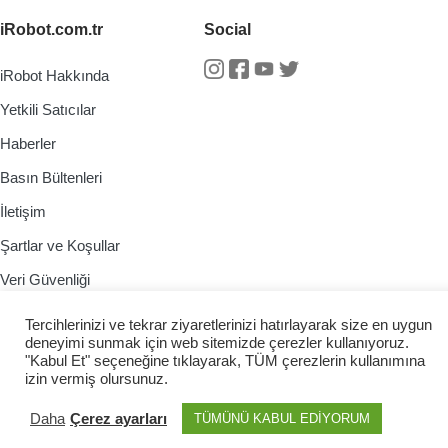
iRobot.com.tr
Social
iRobot Hakkında
Instagram
Facebook
Youtube
Twitter
Yetkili Satıcılar
Haberler
Basın Bültenleri
İletişim
Şartlar ve Koşullar
Veri Güvenliği
Gizlilik Politikası
Tercihlerinizi ve tekrar ziyaretlerinizi hatırlayarak size en uygun
deneyimi sunmak için web sitemizde çerezler kullanıyoruz.
"Kabul Et" seçeneğine tıklayarak, TÜM çerezlerin kullanımına
izin vermiş olursunuz.
© 2026 irobot.cz All Rights Reserved
Daha
Çerez ayarları
TÜMÜNÜ KABUL EDİYORUM
Webdesign by
Kennymax Visual Designer