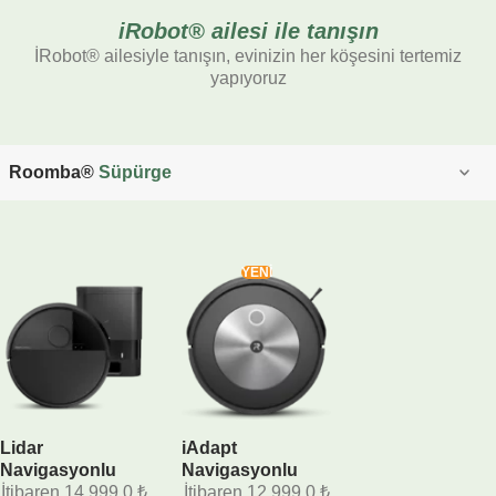
iRobot® ailesi ile tanışın
İRobot® ailesiyle tanışın, evinizin her köşesini tertemiz
yapıyoruz
Roomba®
Süpürge
YENİ
Lidar
iAdapt
Navigasyonlu
Navigasyonlu
İtibaren
14 999.0
₺
İtibaren
12 999.0
₺