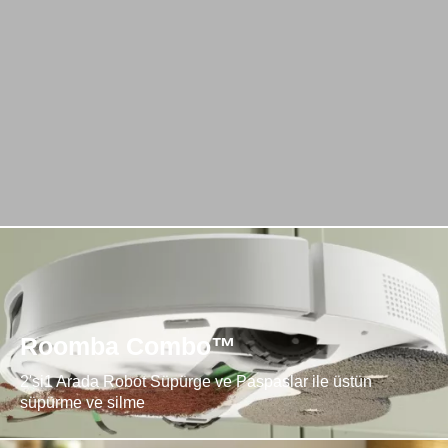
Roomba Combo™
2'si1 Arada Robot Süpürge ve Paspaslar ile üstün
süpürme ve silme