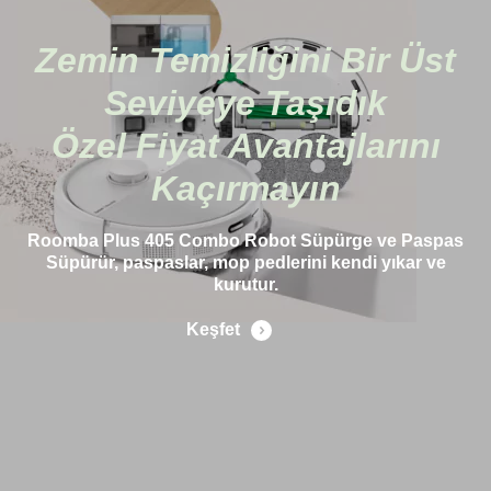
Zemin Temizliğini Bir Üst
Seviyeye Taşıdık
Özel Fiyat Avantajlarını
Kaçırmayın
Roomba Plus 405 Combo Robot Süpürge ve Paspas
Süpürür, paspaslar, mop pedlerini kendi yıkar ve
kurutur.
Keşfet