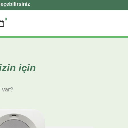
eçebilirsiniz
0
zin için
 var?