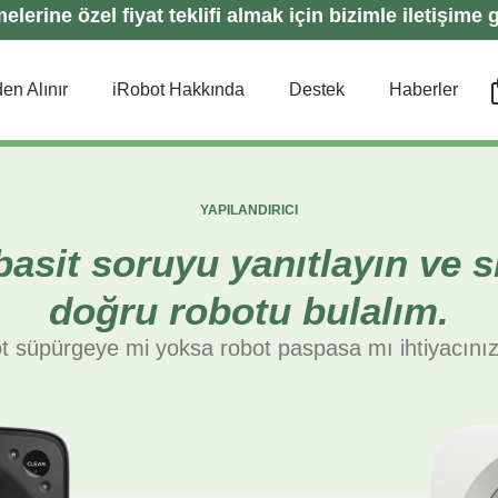
lerine özel fiyat teklifi almak için bizimle iletişime g
en Alınır
iRobot Hakkında
Destek
Haberler
YAPILANDIRICI
basit soruyu yanıtlayın ve si
doğru robotu bulalım.
t süpürgeye mi yoksa robot paspasa mı ihtiyacınız