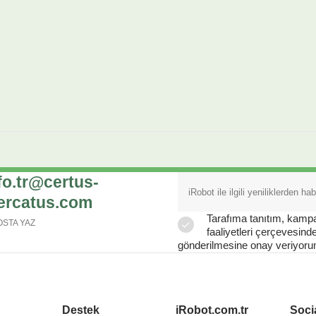
fo.tr@certus-
ercatus.com
Tarafıma tanıtım, kam
OSTA YAZ
faaliyetleri çerçevesinde 
gönderilmesine onay veriyoru
Destek
iRobot.com.tr
Soci