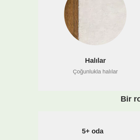
Halılar
Çoğunlukla halılar
Bir r
5+ oda