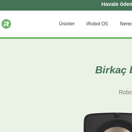
Havale ödeme
Ürünler
iRobot OS
Nered
Birkaç 
Robo