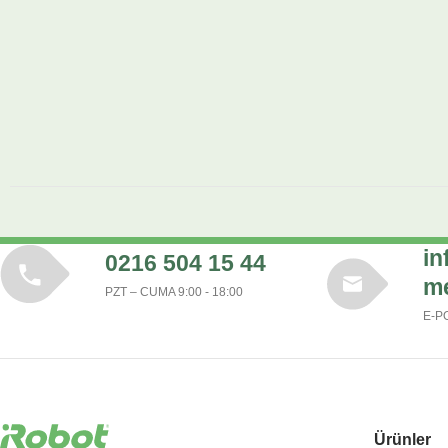
in
0216 504 15 44
m
PZT – CUMA 9:00 - 18:00
E-P
Ürünler