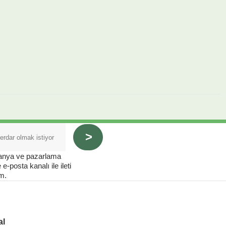
panya ve pazarlama
e-posta kanalı ile ileti
m.
al