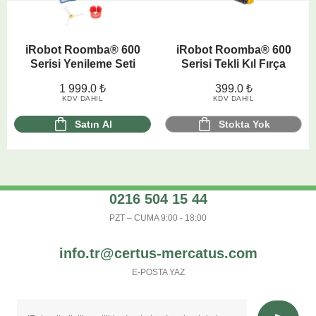
iRobot Roomba® 600
iRobot Roomba® 600
Serisi Yenileme Seti
Serisi Tekli Kıl Fırça
1 999.0
₺
399.0
₺
KDV DAHIL
KDV DAHIL
Satın Al
Stokta Yok
0216 504 15 44
PZT – CUMA 9:00 - 18:00
info.tr@certus-mercatus.com
E-POSTA YAZ