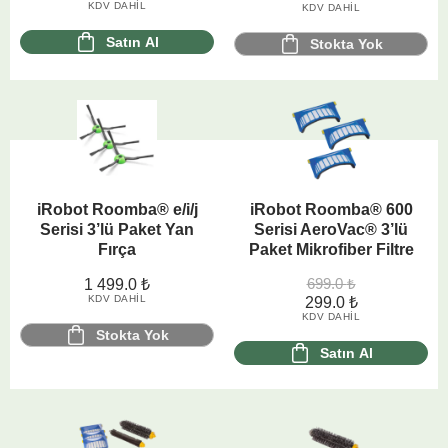
KDV DAHIL
KDV DAHIL
Satın Al
Stokta Yok
iRobot Roomba® e/i/j
iRobot Roomba® 600
Serisi 3’lü Paket Yan
Serisi AeroVac® 3’lü
Fırça
Paket Mikrofiber Filtre
699.0
₺
1 499.0
₺
KDV DAHIL
299.0
₺
KDV DAHIL
Stokta Yok
Satın Al