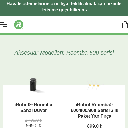
Havale ödemelerine özel fiyat teklifi almak için bizimle
iletişime geçebilirsiniz
Aksesuar Modelleri: Roomba 600 serisi
iRobot® Roomba
iRobot Roomba®
Sanal Duvar
600/800/900 Serisi 3’lü
Paket Yan Fırça
1 499.0
₺
999.0
₺
899.0
₺