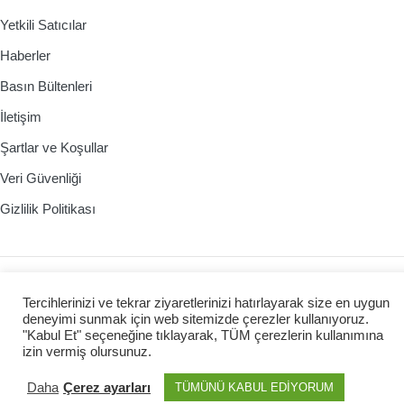
Yetkili Satıcılar
Haberler
Basın Bültenleri
İletişim
Şartlar ve Koşullar
Veri Güvenliği
Gizlilik Politikası
© 2026 irobot.cz All Rights Reserved
Tercihlerinizi ve tekrar ziyaretlerinizi hatırlayarak size en uygun
Webdesign by
Kennymax Visual Designer
deneyimi sunmak için web sitemizde çerezler kullanıyoruz.
Developed by
PragueCoding.cz
"Kabul Et" seçeneğine tıklayarak, TÜM çerezlerin kullanımına
izin vermiş olursunuz.
Daha
Çerez ayarları
TÜMÜNÜ KABUL EDİYORUM