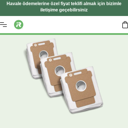
Havale ödemelerine özel fiyat teklifi almak için bizimle
iletişime geçebilirsiniz