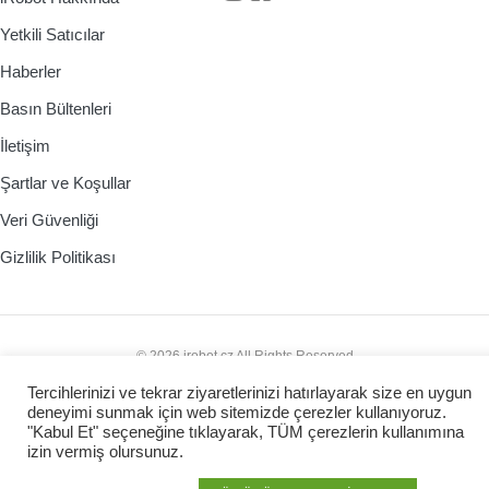
Yetkili Satıcılar
Haberler
Basın Bültenleri
İletişim
Şartlar ve Koşullar
Veri Güvenliği
Gizlilik Politikası
© 2026 irobot.cz All Rights Reserved
Webdesign by
Kennymax Visual Designer
Tercihlerinizi ve tekrar ziyaretlerinizi hatırlayarak size en uygun
Developed by
PragueCoding.cz
deneyimi sunmak için web sitemizde çerezler kullanıyoruz.
"Kabul Et" seçeneğine tıklayarak, TÜM çerezlerin kullanımına
izin vermiş olursunuz.