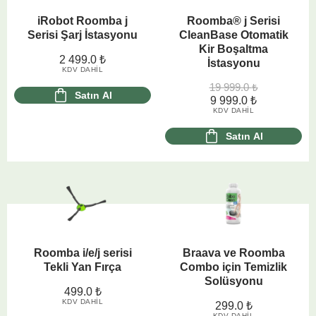
iRobot Roomba j
Roomba® j Serisi
Serisi Şarj İstasyonu
CleanBase Otomatik
Kir Boşaltma
2 499.0
₺
İstasyonu
KDV DAHIL
19 999.0
₺
Satın Al
9 999.0
₺
KDV DAHIL
Satın Al
Roomba i/e/j serisi
Braava ve Roomba
Tekli Yan Fırça
Combo için Temizlik
Solüsyonu
499.0
₺
KDV DAHIL
299.0
₺
KDV DAHIL