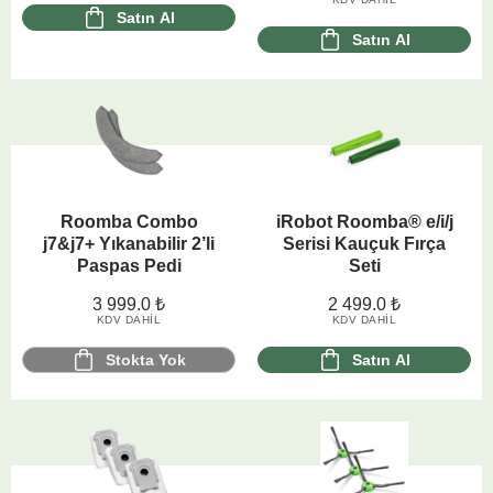
Satın Al
Satın Al
Roomba Combo
iRobot Roomba® e/i/j
j7&j7+ Yıkanabilir 2’li
Serisi Kauçuk Fırça
Paspas Pedi
Seti
3 999.0
₺
2 499.0
₺
KDV DAHIL
KDV DAHIL
Stokta Yok
Satın Al