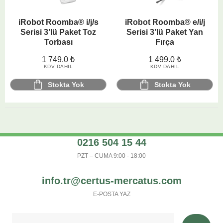
iRobot Roomba® i/j/s
iRobot Roomba® e/i/j
Serisi 3’lü Paket Toz
Serisi 3’lü Paket Yan
Torbası
Fırça
1 749.0
₺
1 499.0
₺
KDV DAHIL
KDV DAHIL
Stokta Yok
Stokta Yok
0216 504 15 44
PZT – CUMA 9:00 - 18:00
info.tr@certus-mercatus.com
E-POSTA YAZ