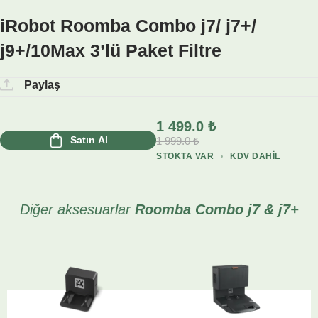
iRobot Roomba Combo j7/ j7+/
j9+/10Max 3’lü Paket Filtre
Paylaş
1 499.0
₺
Satın Al
1 999.0
₺
STOKTA VAR
KDV DAHIL
Diğer aksesuarlar
Roomba Combo j7 & j7+