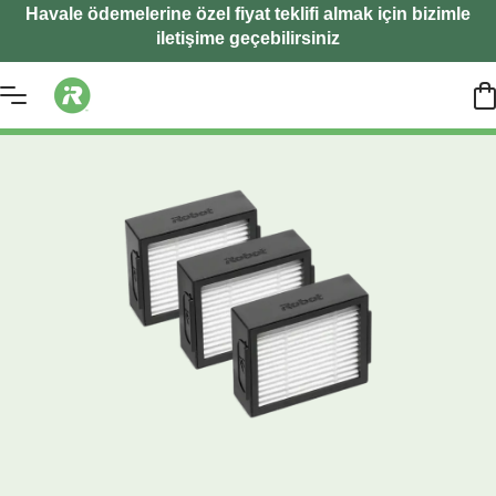
Havale ödemelerine özel fiyat teklifi almak için bizimle
iletişime geçebilirsiniz