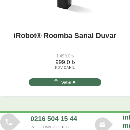
iRobot® Roomba Sanal Duvar
1 499.0
₺
999.0
₺
KDV DAHIL
Satın Al
in
0216 504 15 44
m
PZT – CUMA 9:00 - 18:00