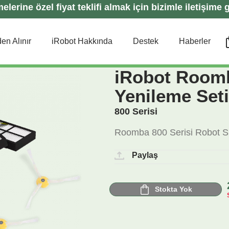
lerine özel fiyat teklifi almak için bizimle iletişime g
en Alınır
iRobot Hakkında
Destek
Haberler
iRobot Roomb
Yenileme Seti
800 Serisi
Roomba 800 Serisi Robot S
Paylaş
Stokta Yok