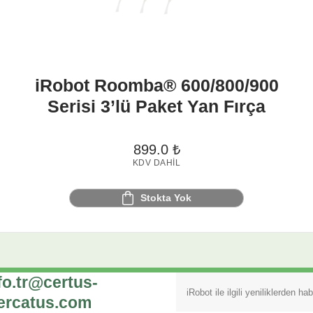
iRobot Roomba® 600/800/900
Serisi 3’lü Paket Yan Fırça
899.0
₺
KDV DAHIL
Stokta Yok
fo.tr@certus-
ercatus.com