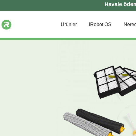
Havale ödeme
Ürünler
iRobot OS
Nered