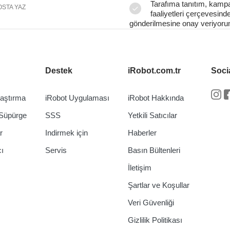
Tarafıma tanıtım, kam
OSTA YAZ
faaliyetleri çerçevesinde 
gönderilmesine onay veriyoru
Destek
iRobot.com.tr
Soci
laştırma
iRobot Uygulaması
iRobot Hakkında
In
Süpürge
SSS
Yetkili Satıcılar
r
Indirmek için
Haberler
cı
Servis
Basın Bültenleri
İletişim
Şartlar ve Koşullar
Veri Güvenliği
Gizlilik Politikası