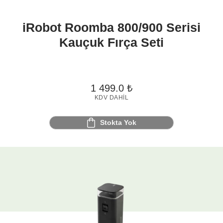
iRobot Roomba 800/900 Serisi
Kauçuk Fırça Seti
1 499.0
₺
KDV DAHIL
Stokta Yok