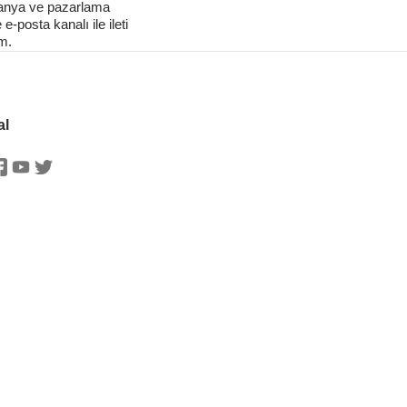
panya ve pazarlama
e-posta kanalı ile ileti
m.
al
stagram
Facebook
Youtube
Twitter