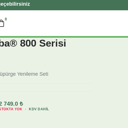
eçebilirsiniz
0
a® 800 Serisi
üpürge Yenileme Seti
2 749.0
₺
STOKTA YOK
KDV DAHIL