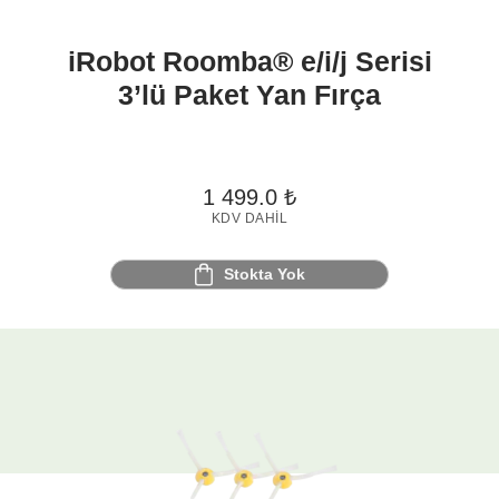
iRobot Roomba® e/i/j Serisi
3’lü Paket Yan Fırça
1 499.0
₺
KDV DAHIL
Stokta Yok