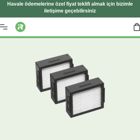
Havale ödemelerine özel fiyat teklifi almak için bizimle
iletişime geçebilirsiniz