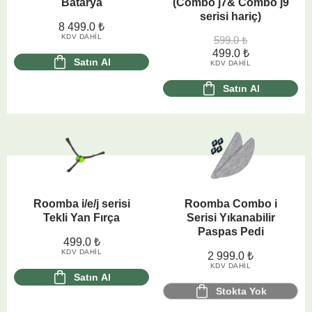
Batarya
(Combo j7& Combo j9
serisi hariç)
8 499.0
₺
KDV DAHIL
599.0
₺
499.0
₺
Satın Al
KDV DAHIL
Satın Al
Roomba i/e/j serisi
Roomba Combo i
Tekli Yan Fırça
Serisi Yıkanabilir
Paspas Pedi
499.0
₺
KDV DAHIL
2 999.0
₺
KDV DAHIL
Satın Al
Stokta Yok