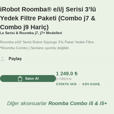
iRobot Roomba® e/i/j Serisi 3’lü
Yedek Filtre Paketi (Combo j7 &
Combo j9 Hariç)
i,e Serisi & Roomba j7, j7+ Modelleri
Roomba e/i/j* Serisi Robot Süpürge 3'lü Paket Yedek Filtre
*Roomba Combo j Serisine uyumlu değildir.
Paylaş
1 249.0
₺
Satın Al
1 749.0
₺
STOKTA VAR
KDV DAHIL
Diğer aksesuarlar
Roomba Combo i5 & i5+