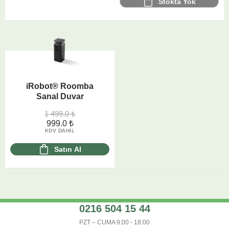
Stokta Yok
iRobot® Roomba
Sanal Duvar
1 499.0
₺
999.0
₺
KDV DAHIL
Satın Al
0216 504 15 44
PZT – CUMA 9:00 - 18:00