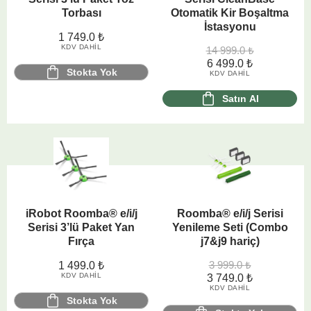
Torbası
Otomatik Kir Boşaltma
İstasyonu
1 749.0
₺
KDV DAHIL
14 999.0
₺
6 499.0
₺
Stokta Yok
KDV DAHIL
Satın Al
iRobot Roomba® e/i/j
Roomba® e/i/j Serisi
Serisi 3’lü Paket Yan
Yenileme Seti (Combo
Fırça
j7&j9 hariç)
3 999.0
₺
1 499.0
₺
KDV DAHIL
3 749.0
₺
KDV DAHIL
Stokta Yok