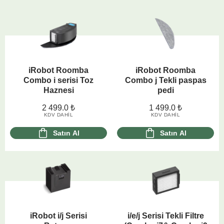
iRobot Roomba
iRobot Roomba
Combo i serisi Toz
Combo j Tekli paspas
Haznesi
pedi
2 499.0
₺
1 499.0
₺
KDV DAHIL
KDV DAHIL
Satın Al
Satın Al
iRobot i/j Serisi
i/e/j Serisi Tekli Filtre