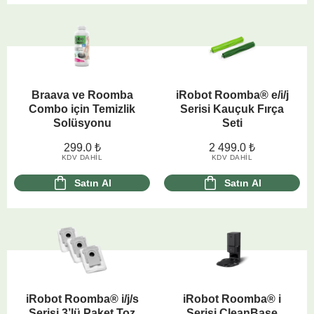
Braava ve Roomba
iRobot Roomba® e/i/j
Combo için Temizlik
Serisi Kauçuk Fırça
Solüsyonu
Seti
299.0
₺
2 499.0
₺
KDV DAHIL
KDV DAHIL
Satın Al
Satın Al
iRobot Roomba® i/j/s
iRobot Roomba® i
Serisi 3’lü Paket Toz
Serisi CleanBase