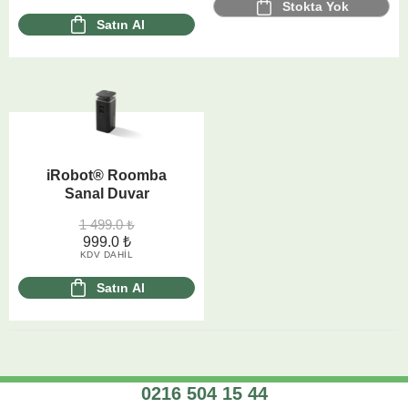
Stokta Yok
Satın Al
iRobot® Roomba
Sanal Duvar
1 499.0
₺
999.0
₺
KDV DAHIL
Satın Al
0216 504 15 44