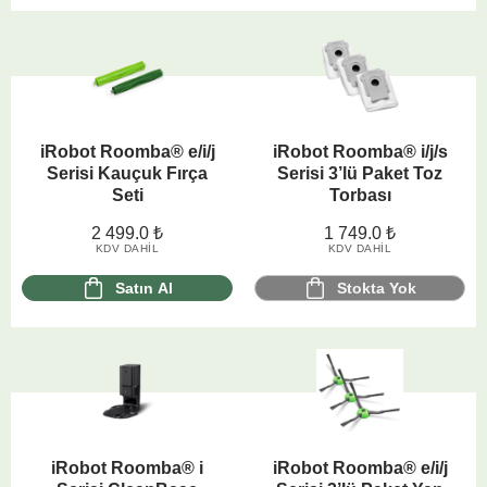
iRobot Roomba® e/i/j
iRobot Roomba® i/j/s
Serisi Kauçuk Fırça
Serisi 3’lü Paket Toz
Seti
Torbası
2 499.0
₺
1 749.0
₺
KDV DAHIL
KDV DAHIL
Satın Al
Stokta Yok
iRobot Roomba® i
iRobot Roomba® e/i/j