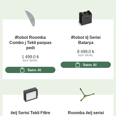
iRobot Roomba
iRobot i/j Serisi
Combo j Tekli paspas
Batarya
pedi
8 499.0
₺
KDV DAHIL
1 499.0
₺
KDV DAHIL
Satın Al
Satın Al
i/e/j Serisi Tekli Filtre
Roomba i/e/j serisi