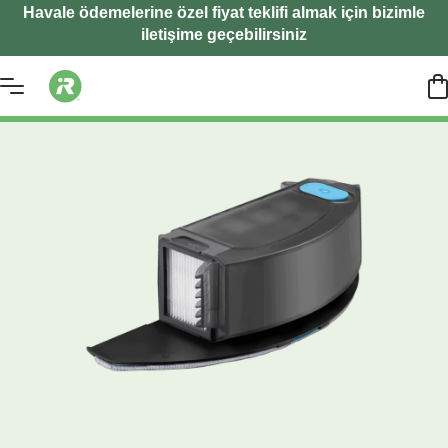
Havale ödemelerine özel fiyat teklifi almak için bizimle
iletişime geçebilirsiniz