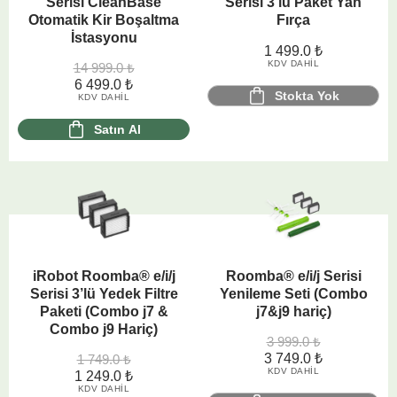
Serisi CleanBase
Serisi 3’lü Paket Yan
Otomatik Kir Boşaltma
Fırça
İstasyonu
1 499.0
₺
KDV DAHIL
14 999.0
₺
6 499.0
₺
Stokta Yok
KDV DAHIL
Satın Al
iRobot Roomba® e/i/j
Roomba® e/i/j Serisi
Serisi 3’lü Yedek Filtre
Yenileme Seti (Combo
Paketi (Combo j7 &
j7&j9 hariç)
Combo j9 Hariç)
3 999.0
₺
3 749.0
₺
1 749.0
₺
KDV DAHIL
1 249.0
₺
KDV DAHIL