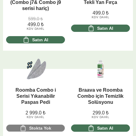
(Combo j7& Combo j9
Tekli Yan Fırça
serisi hariç)
499.0
₺
KDV DAHIL
599.0
₺
499.0
₺
Satın Al
KDV DAHIL
Satın Al
Roomba Combo i
Braava ve Roomba
Serisi Yıkanabilir
Combo için Temizlik
Paspas Pedi
Solüsyonu
2 999.0
₺
299.0
₺
KDV DAHIL
KDV DAHIL
Stokta Yok
Satın Al