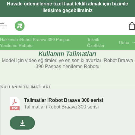
Havale ödemelerine özel fiyat teklifi almak için bizimle
iletişime geçebilirsiniz
Hakkında iRobot Braava 390 Paspas
Teknik
Daha
Yenileme Robotu
Özellikler
Kullanım Talimatları
Model için video eğitimleri ve en son kılavuzlar iRobot Braava
390 Paspas Yenileme Robotu
KULLANIM TALIMATLARI
Talimatlar iRobot Braava 300 serisi
Talimatlar iRobot Braava 300 serisi