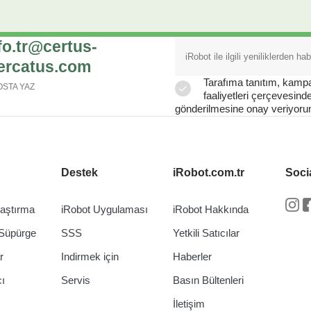
fo.tr@certus-
ercatus.com
Tarafıma tanıtım, kam
OSTA YAZ
faaliyetleri çerçevesinde 
gönderilmesine onay veriyoru
Destek
iRobot.com.tr
Soci
laştırma
iRobot Uygulaması
iRobot Hakkında
In
Süpürge
SSS
Yetkili Satıcılar
r
Indirmek için
Haberler
cı
Servis
Basın Bültenleri
İletişim