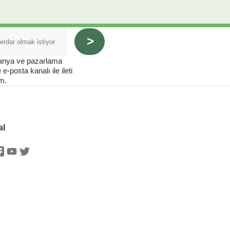
panya ve pazarlama
e-posta kanalı ile ileti
m.
al
stagram
Facebook
Youtube
Twitter