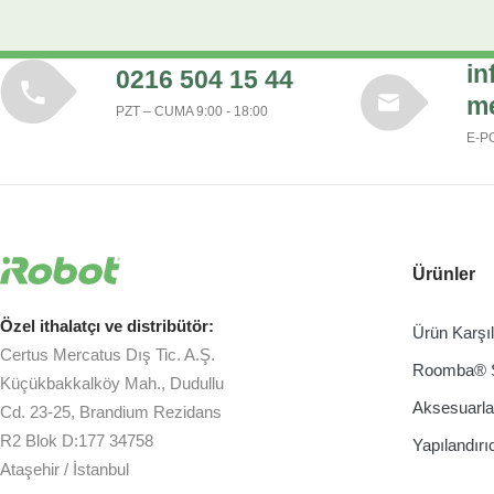
in
0216 504 15 44
m
PZT – CUMA 9:00 - 18:00
E-P
Ürünler
Özel ithalatçı ve distribütör:
Ürün Karşı
Certus Mercatus Dış Tic. A.Ş.
Roomba® 
Küçükbakkalköy Mah., Dudullu
Aksesuarla
Cd. 23-25, Brandium Rezidans
R2 Blok D:177 34758
Yapılandırı
Ataşehir / İstanbul