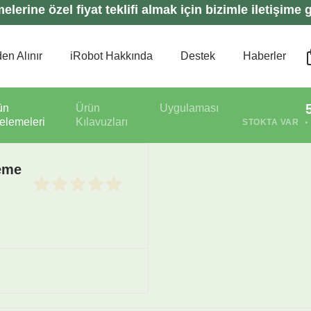
lerine özel fiyat teklifi almak için bizimle iletişime g
en Alınır
iRobot Hakkında
Destek
Haberler
ün
Ürün
Uygulaması
celemeleri
Kılavuzları
STOKTA VAR
eme