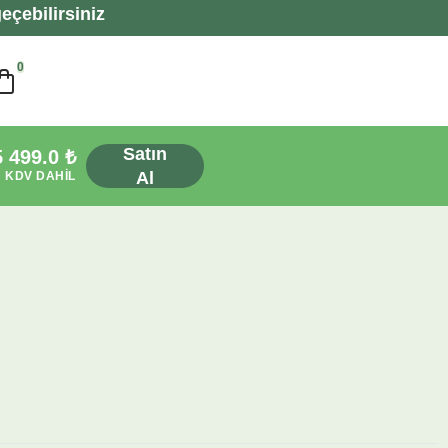
eçebilirsiniz
0
Satın
5 499.0
₺
Al
KDV DAHIL