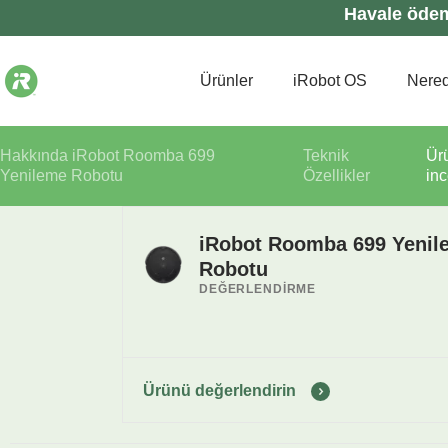
Havale ödeme
Ürünler
iRobot OS
Nered
Hakkında iRobot Roomba 699
Teknik
Ür
Yenileme Robotu
Özellikler
in
iRobot Roomba 699 Yenil
Robotu
DEĞERLENDIRME
Ürünü değerlendirin