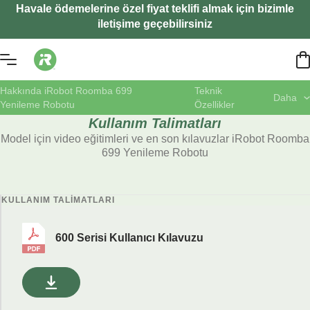
Havale ödemelerine özel fiyat teklifi almak için bizimle
iletişime geçebilirsiniz
Hakkında iRobot Roomba 699
Teknik
Daha
Yenileme Robotu
Özellikler
Kullanım Talimatları
Model için video eğitimleri ve en son kılavuzlar iRobot Roomba
699 Yenileme Robotu
KULLANIM TALIMATLARI
600 Serisi Kullanıcı Kılavuzu